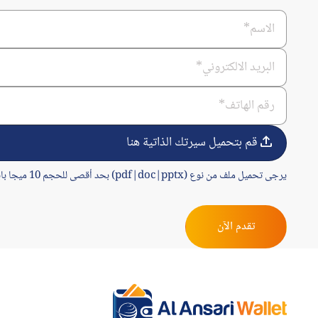
قم بتحميل سيرتك الذاتية هنا
يرجى تحميل ملف من نوع (pdf|doc|pptx) بحد أقصى للحجم 10 ميجا بايت.