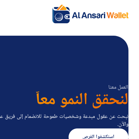
العمل معنا
لنحقق النمو معاً
نبحث عن عقول مبدعة وشخصيات طموحة للانضمام إلى فريق عملنا. 
والآن.
استكشفوا الفرص