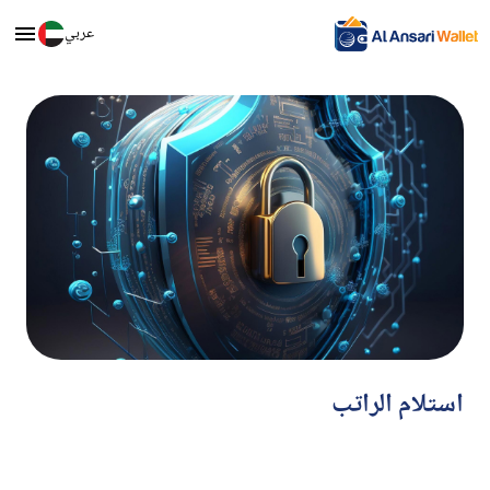
عربي
استلام الراتب